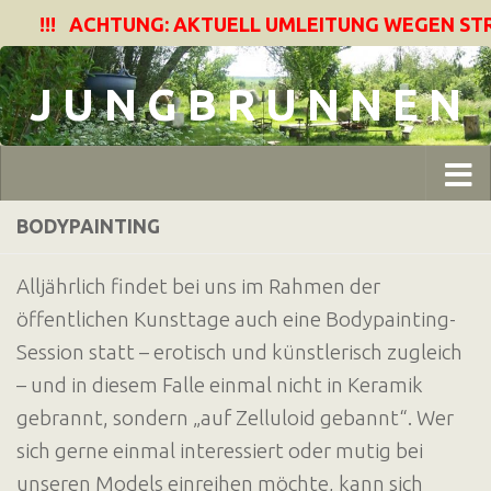
!!! ACHTUNG: AKTUELL UMLEITUNG WEGEN STRA
Zum Inhalt springen
J U N G B R U N N E N
BODYPAINTING
Alljährlich findet bei uns im Rahmen der
öffentlichen Kunsttage auch eine Bodypainting-
Session statt – erotisch und künstlerisch zugleich
– und in diesem Falle einmal nicht in Keramik
gebrannt, sondern „auf Zelluloid gebannt“. Wer
sich gerne einmal interessiert oder mutig bei
unseren Models einreihen möchte, kann sich