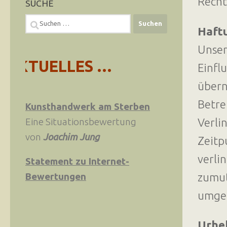
Recht
SUCHE
Suchen
Haftu
nach:
Unser
KTUELLES …
Einfl
übern
Betre
Kunsthandwerk am Sterben
Verli
Eine Situationsbewertung
von
Joachim Jung
Zeitp
verli
Statement zu Internet-
zumut
Bewertungen
umge
Urhe