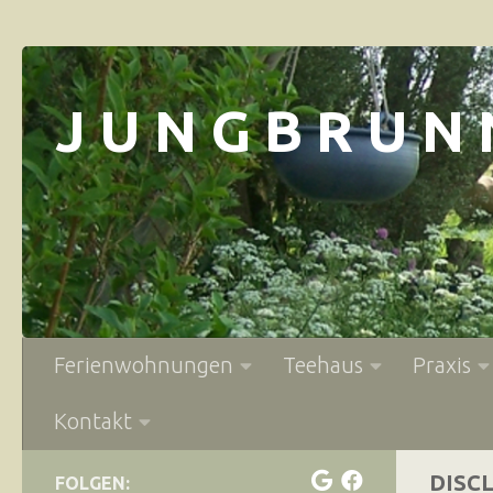
Zum Inhalt springen
J U N G B R U N 
Ferienwohnungen
Teehaus
Praxis
Kontakt
DISC
FOLGEN: