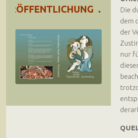
RÖFFENTLICHUNG …
Die d
dem d
der V
Zusti
nur f
diese
beach
trotz
entsp
derar
QUE