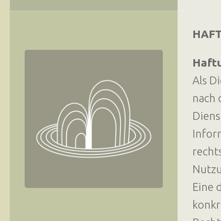
HAF
Haftu
Als D
nach 
Diens
Infor
recht
Nutzu
Eine 
konkr